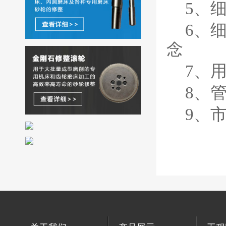
5
、
6
、
念
7
、用
8
、
9
、市