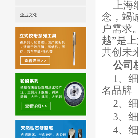
上海
念，竭
企业文化
户需求
越”是
共创未
公司
1
、
名品牌
2
、
3
、
4
、细